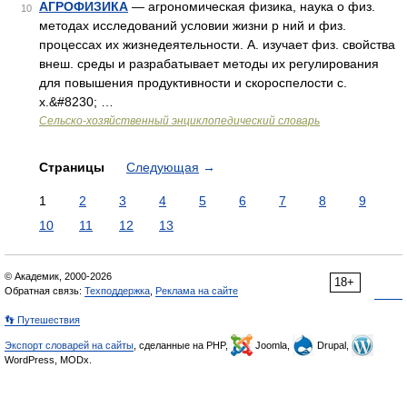
АГРОФИЗИКА
— агрономическая физика, наука о физ.
10
методах исследований условии жизни р ний и физ.
процессах их жизнедеятельности. А. изучает физ. свойства
внеш. среды и разрабатывает методы их регулирования
для повышения продуктивности и скороспелости с.
х.&#8230; …
Сельско-хозяйственный энциклопедический словарь
Страницы
Следующая
→
1
2
3
4
5
6
7
8
9
10
11
12
13
© Академик, 2000-2026
18+
Обратная связь:
Техподдержка
,
Реклама на сайте
👣 Путешествия
Экспорт словарей на сайты
, сделанные на PHP,
Joomla,
Drupal,
WordPress, MODx.