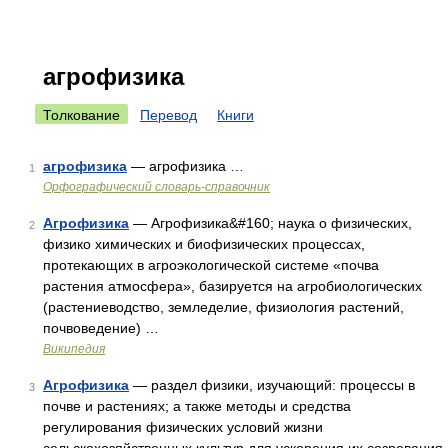
агрофизика
Толкование
Перевод
Книги
агрофизика
— агрофизика …
1
Орфографический словарь-справочник
Агрофизика
— Агрофизика&#160; наука о физических,
2
физико химических и биофизических процессах,
протекающих в агроэкологической системе «почва
растения атмосфера», базируется на агробиологических
(растениеводство, земледелие, физиология растений,
почвоведение) …
Википедия
Агрофизика
— раздел физики, изучающий: процессы в
3
почве и растениях; а также методы и средства
регулирования физических условий жизни